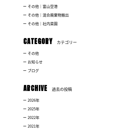
その他｜富山空港
その他｜混合廃棄物搬出
その他｜社内菜園
CATEGORY
カテゴリー
その他
お知らせ
ブログ
ARCHIVE
過去の投稿
2026
年
2025
年
2022
年
2021
年