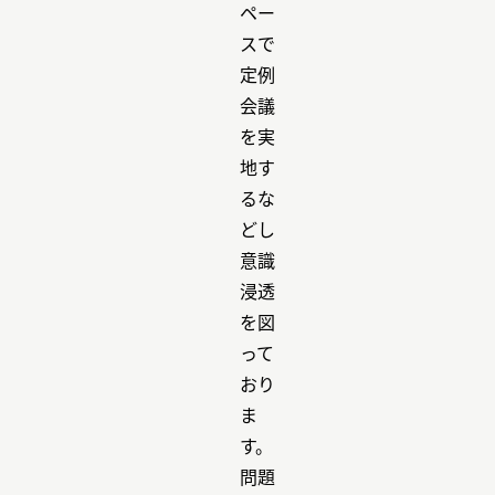
ペー
スで
定例
会議
を実
地す
るな
どし
意識
浸透
を図
って
おり
ま
す。
問題