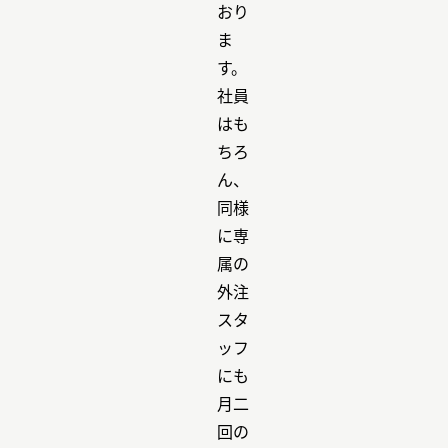
おり
ま
す。
社員
はも
ちろ
ん、
同様
に専
属の
外注
スタ
ッフ
にも
月二
回の