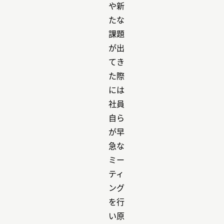
や新
たな
課題
が出
てき
た際
には
社員
自ら
が早
急な
ミー
ティ
ング
を行
い原