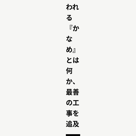
われ
る
『か
な
め』
とは
何
か、
最善
の工
事を
追及